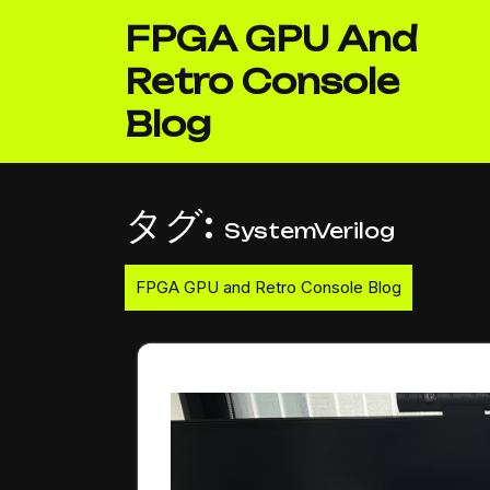
Skip
FPGA GPU And
to
content
Retro Console
Blog
タグ:
SystemVerilog
FPGA GPU and Retro Console Blog