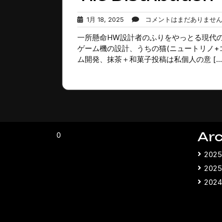
1
1月 18, 2025
コメントはまだありませ
月
一所懸命HW設計者のふりをやっとる現代のC
18,
2025
ゲーム機の設計、うちの猫(ニュートリノ+
ム開発、抹茶＋和菓子投稿は私個人の意 […
Arc
0
202
202
202