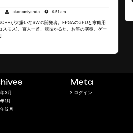
コ
okonomiyonda
9:51
ん
okonomiyonda
9:51 am
メ
am
++が大嫌いなSWの開発者。FPGAのGPUと家庭用
ン
ト
コスモス)、百人一首、競技かるた、お箏の演奏、ゲー
は
]
ま
だ
あ
り
ま
せ
ん
hives
Meta
5年3月
ログイン
5年1月
4年12月