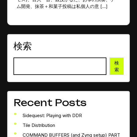
だ
ム開発、抹茶＋和菓子投稿は私個人の意 […]
あ
り
ま
せ
ん
検索
検
索
Recent Posts
Sidequest: Playing with DDR
Tile Distribution
COMMAND BUFFERS (and Zynq setup) PART