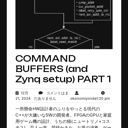
COMMAND
BUFFERS (and
Zynq setup) PART 1
12月
コメントはま
12
コ
okonomiyonda
1:20
21, 2024
だありません
okonomiyonda
1:20 pm
月
メ
pm
一所懸命HW設計者のふりをやっとる現代の
21,
ン
2024
ト
C++が大嫌いなSWの開発者。FPGAのGPUと家庭
は
用ゲーム機の設計、うちの猫(ニュートリノ+コス
ま
モス)、百人一首、競技かるた、お箏の演奏、ゲー