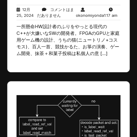
12月
コメントはま
12
コ
okonomiyonda
1:17
25, 2024
だありません
okonomiyonda
1:17 am
月
メ
am
一所懸命HW設計者のふりをやっとる現代の
25,
ン
2024
ト
C++が大嫌いなSWの開発者。FPGAのGPUと家庭
は
用ゲーム機の設計、うちの猫(ニュートリノ+コス
ま
モス)、百人一首、競技かるた、お箏の演奏、ゲー
だ
ム開発、抹茶＋和菓子投稿は私個人の意 […]
あ
り
ま
せ
ん