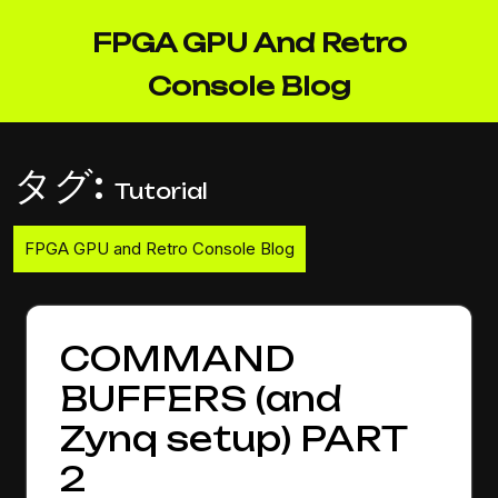
Skip
to
FPGA GPU And Retro
content
Console Blog
タグ:
Tutorial
FPGA GPU and Retro Console Blog
COMMAND
BUFFERS (and
Zynq setup) PART
2