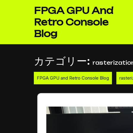
Skip
FPGA GPU And
to
content
Retro Console
Blog
カテゴリー:
rasterizatio
FPGA GPU and Retro Console Blog
rasteri