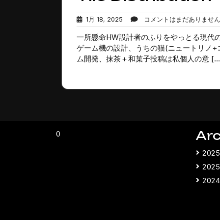
1
1月 18, 2025
コメントはまだありませ
月
一所懸命HW設計者のふりをやっとる現代のC
18,
2025
ゲーム機の設計、うちの猫(ニュートリノ+
ム開発、抹茶＋和菓子投稿は私個人の意 […
Arc
0
202
202
202