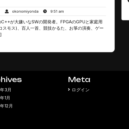
コ
okonomiyonda
9:51
ん
okonomiyonda
9:51 am
メ
am
++が大嫌いなSWの開発者。FPGAのGPUと家庭用
ン
ト
コスモス)、百人一首、競技かるた、お箏の演奏、ゲー
は
]
ま
だ
あ
り
ま
せ
ん
hives
Meta
5年3月
ログイン
5年1月
4年12月