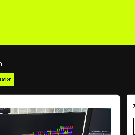
n
zation